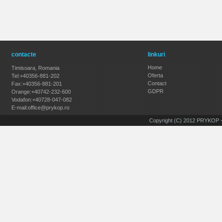
contacte
linkuri
Home
Timisoara, Romania
Oferta
Tel:+40356-881-202
Contact
Fax:+40356-881-201
GDPR
Orange:+40742-232-600
Vodafon:+40728-047-082
E-mail:office@prykop.ro
Copyright (C) 2012 PRYKOP - 