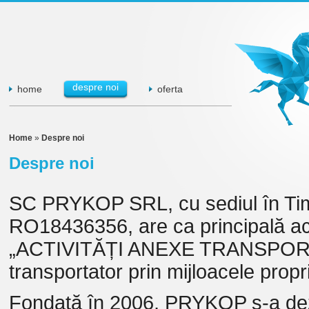
despre noi
home
oferta
Home
»
Despre noi
Despre noi
SC PRYKOP SRL, cu sediul în Timiș
RO18436356, are ca principală a
„ACTIVITĂȚI ANEXE TRANSPORTU
transportator prin mijloacele propri
Fondată în 2006, PRYKOP s-a dezv