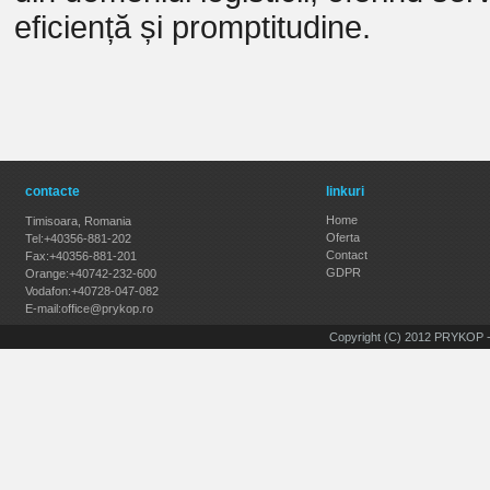
eficiență și promptitudine.
contacte
linkuri
Home
Timisoara, Romania
Oferta
Tel:+40356-881-202
Contact
Fax:+40356-881-201
GDPR
Orange:+40742-232-600
Vodafon:+40728-047-082
E-mail:office@prykop.ro
Copyright (C) 2012 PRYKOP - 